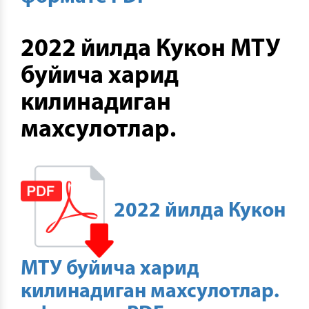
2022 йилда Кукон МТУ
буйича харид
килинадиган
махсулотлар.
2022 йилда Кукон
МТУ буйича харид
килинадиган махсулотлар.