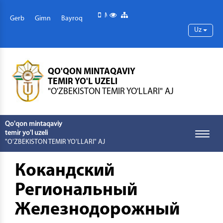
Mobil versiya
Maxsus imkoniyatlar
Sayt xaritasi
Gerb
Gimn
Bayroq
Uz
QO'QON MINTAQAVIY
TEMIR YO'L UZELI
"O'ZBEKISTON TEMIR YO'LLARI" AJ
Qo'qon mintaqaviy
temir yo'l uzeli
Toggle
"O'ZBEKISTON TEMIR YO'LLARI" AJ
naviga
Кокандский
Региональный
Железнодорожный