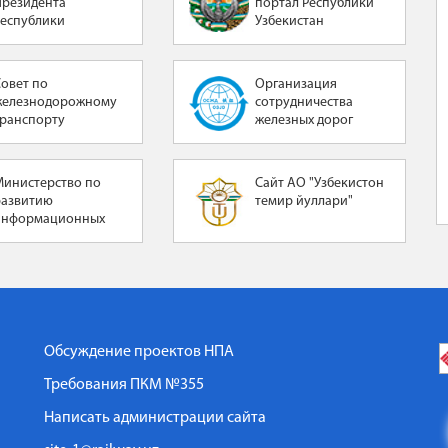
Президента
портал Республики
Республики
Узбекистан
Узбекистан
Совет по
Организация
железнодорожному
сотрудничества
транспорту
железных дорог
Министерство по
Сайт АО "Узбекистон
развитию
темир йуллари"
информационных
технологий и
коммуникаций
Республики
Узбекистан
Обсуждение проектов НПА
Требования ПКМ №355
Написать администрации сайта