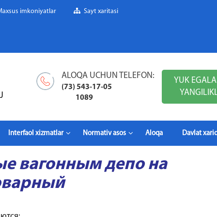
Maxsus imkoniyatlar
Sayt xaritasi
ALOQA UCHUN TELEFON:
YUK EGALA
(73) 543-17-05
YANGILIK
J
1089
Interfaol xizmatlar
Normativ asos
Aloqa
Davlat xarid
ые вагонным депо на
оварный
ются: