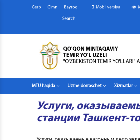
Gerb
Gimn
Bayroq
Mobil versiya
QO'QON MINTAQAVIY
TEMIR YO'L UZELI
"O'ZBEKISTON TEMIR YO'LLARI" A
MTU haqida
Uzzheldorraschet
Xizmatlar
Услуги, оказываем
станции Ташкент-т
Услуги, оказываемые вагонным депо явля