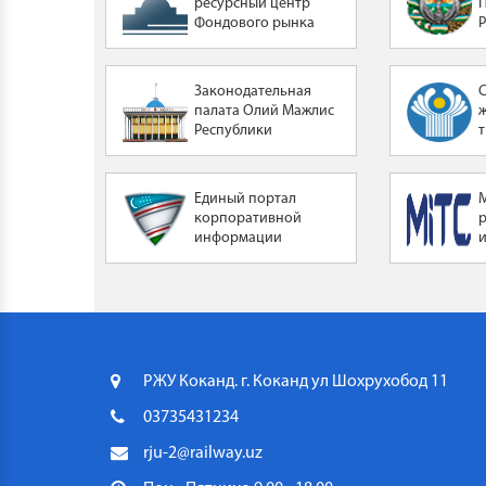
ресурсный центр
Фондового рынка
Законодательная
палата Олий Мажлис
Республики
Узбекистан
Единый портал
корпоративной
информации
РЖУ Коканд. г. Коканд ул Шохрухобод 11
03735431234
rju-2@railway.uz