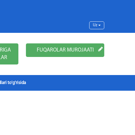
Uz
RIGA
FUQAROLAR MUROJAATI
LAR
lari to'g'risida