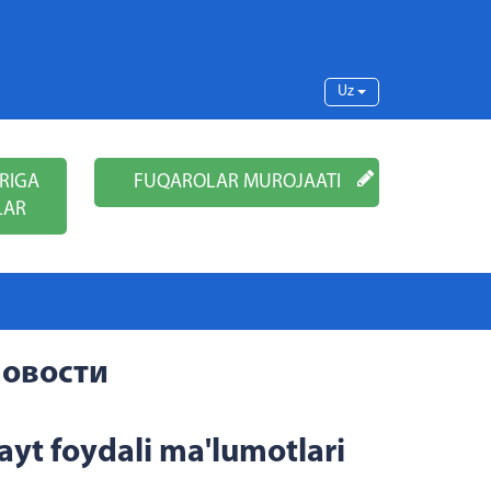
Uz
RIGA
FUQAROLAR MUROJAATI
LAR
овости
ayt foydali ma'lumotlari