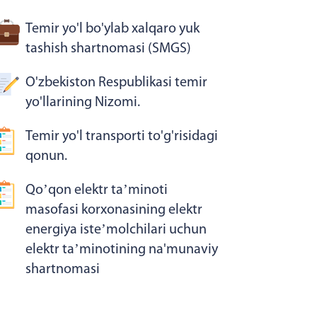
Temir yo'l bo'ylab xalqaro yuk
tashish shartnomasi (SMGS)
O'zbekiston Respublikasi temir
yo'llarining Nizomi.
Temir yo'l transporti to'g'risidagi
qonun.
Qoʼqon elektr taʼminoti
masofasi korxonasining elektr
energiya isteʼmolchilari uchun
elektr taʼminotining na'munaviy
shartnomasi