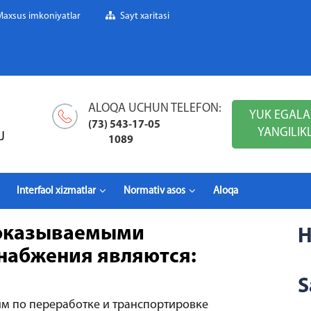
Maxsus imkoniyatlar
Sayt xaritasi
ALOQA UCHUN TELEFON:
YUK EGALA
(73) 543-17-05
YANGILIK
J
1089
Interfaol xizmatlar
Normativ asos
Aloqa
 оказываемыми
Н
набжения являются:
S
ям по переработке и транспортировке