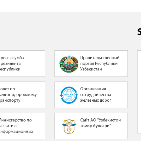
Пресс-служба
Правительственный
Президента
портал Республики
Республики
Узбекистан
Узбекистан
Совет по
Организация
железнодорожному
сотрудничества
транспорту
железных дорог
Министерство по
Сайт АО "Узбекистон
развитию
темир йуллари"
информационных
технологий и