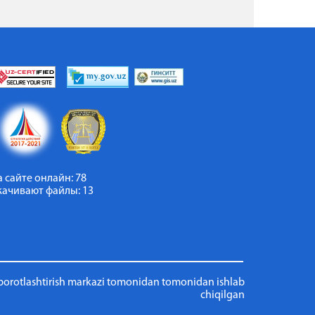
а сайте онлайн: 78
качивают файлы: 13
borotlashtirish markazi tomonidan tomonidan ishlab
chiqilgan