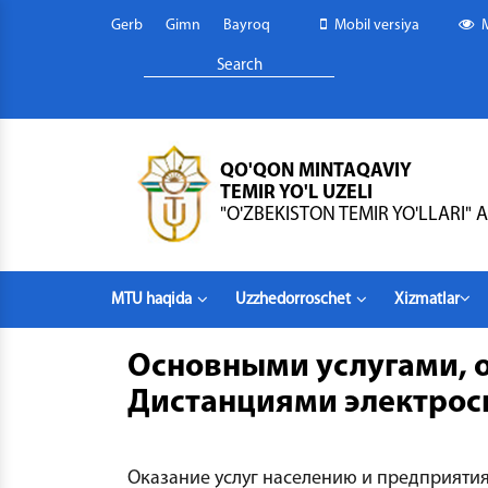
Gerb
Gimn
Bayroq
Mobil versiya
QO'QON MINTAQAVIY
TEMIR YO'L UZELI
"O'ZBEKISTON TEMIR YO'LLARI" A
MTU haqida
Uzzhedorroschet
Xizmatlar
Основными услугами,
Дистанциями электрос
Оказание услуг населению и предприяти