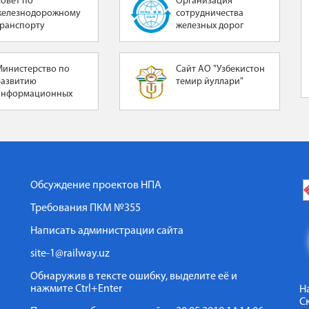
Совет по
Организация
железнодорожному
сотрудничества
транспорту
железных дорог
Министерство по
Сайт АО "Узбекистон
развитию
темир йуллари"
информационных
технологий и
коммуникаций
Республики
Узбекистан
Обсуждение проектов НПА
Требования ПКМ №355
Написать администрации сайта
site-1@railway.uz
Обнаружив в тексте ошибку, выделите её и
нажмите Ctrl+Enter
Н
С