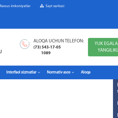
Maxsus imkoniyatlar
Sayt xaritasi
ALOQA UCHUN TELEFON:
YUK EGALA
(73) 543-17-05
YANGILIK
J
1089
Interfaol xizmatlar
Normativ asos
Aloqa