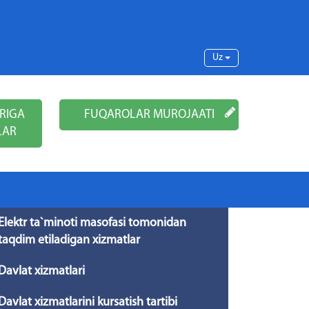
Uz
RIGA
FUQAROLAR MUROJAATI
LAR
Elektr ta`minoti masofasi tomonidan
taqdim etiladigan xizmatlar
Davlat xizmatlari
Davlat xizmatlarini kursatish tartibi