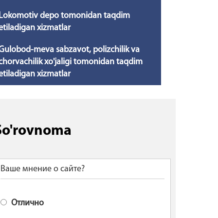
Lokomotiv depo tomonidan taqdim
etiladigan xizmatlar
Gulobod-meva sabzavot, polizchilik va
chorvachilik xo'jaligi tomonidan taqdim
etiladigan xizmatlar
So'rovnoma
Ваше мнение о сайте?
Отлично