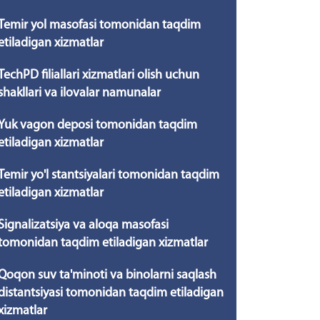
Temir yol masofasi tomonidan taqdim
etiladigan xizmatlar
TechPD filiallari xizmatlari olish uchun
shakllari va ilovalar namunalar
Yuk vagon deposi tomonidan taqdim
etiladigan xizmatlar
Temir yo'l stantsiyalari tomonidan taqdim
etiladigan xizmatlar
Signalizatsiya va aloqa masofasi
tomonidan taqdim etiladigan xizmatlar
Qoqon suv ta'minoti va binolarni saqlash
distantsiyasi tomonidan taqdim etiladigan
xizmatlar