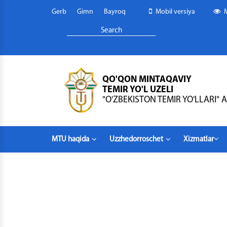
Gerb
Gimn
Bayroq
Mobil versiya
QO'QON MINTAQAVIY
TEMIR YO'L UZELI
"O'ZBEKISTON TEMIR YO'LLARI" A
MTU haqida
Uzzhedorroschet
Xizmatlar