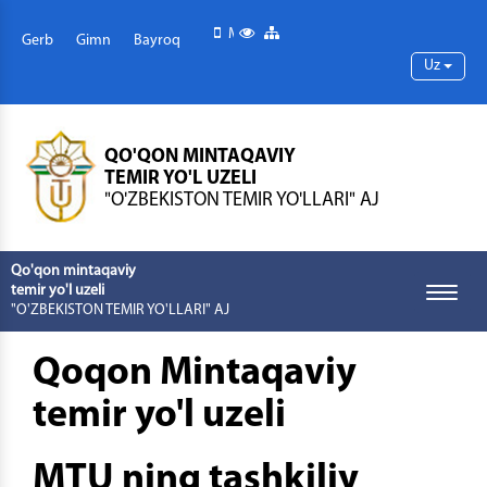
Mobil versiya
Maxsus imkoniyatlar
Sayt xaritasi
Gerb
Gimn
Bayroq
Uz
QO'QON MINTAQAVIY
TEMIR YO'L UZELI
"O'ZBEKISTON TEMIR YO'LLARI" AJ
Qo'qon mintaqaviy
temir yo'l uzeli
Toggle
"O'ZBEKISTON TEMIR YO'LLARI" AJ
naviga
Qoqon Mintaqaviy
temir yo'l uzeli
MTU ning tashkiliy