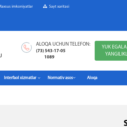
Maxsus imkoniyatlar
Sayt xaritasi
ALOQA UCHUN TELEFON:
YUK EGALA
(73) 543-17-05
YANGILIK
J
1089
Interfaol xizmatlar
Normativ asos
Aloqa