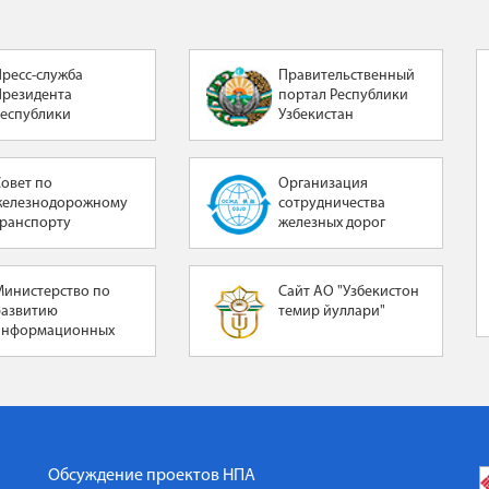
Пресс-служба
Правительственный
Президента
портал Республики
Республики
Узбекистан
Узбекистан
Совет по
Организация
железнодорожному
сотрудничества
транспорту
железных дорог
Министерство по
Сайт АО "Узбекистон
развитию
темир йуллари"
информационных
технологий и
коммуникаций
Республики
Узбекистан
Обсуждение проектов НПА