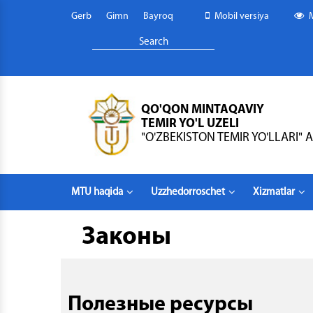
Gerb
Gimn
Bayroq
Mobil versiya
QO'QON MINTAQAVIY
TEMIR YO'L UZELI
"O'ZBEKISTON TEMIR YO'LLARI" A
MTU haqida
Uzzhedorroschet
Xizmatlar
Законы
Полезные ресурсы