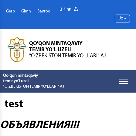
Mobil versiya
Maxsus imkoniyatlar
Sayt xaritasi
Gerb
Gimn
Bayroq
Uz
QO'QON MINTAQAVIY
TEMIR YO'L UZELI
"O'ZBEKISTON TEMIR YO'LLARI" AJ
Qo'qon mintaqaviy
temir yo'l uzeli
Toggle
"O'ZBEKISTON TEMIR YO'LLARI" AJ
naviga
test
ОБЪЯВЛЕНИЯ!!!