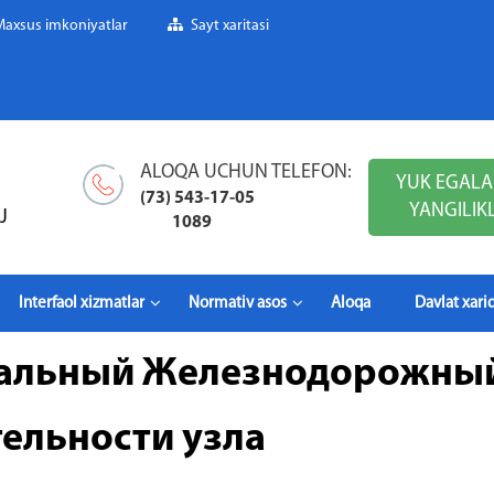
Maxsus imkoniyatlar
Sayt xaritasi
ALOQA UCHUN TELEFON:
YUK EGALA
(73) 543-17-05
YANGILIK
J
1089
Interfaol xizmatlar
Normativ asos
Aloqa
Davlat xarid
нальный Железнодорожный
ельности узла