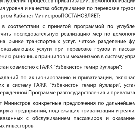
х углубления процессов приватизации, демонополизац
ия уровня и качества обслуживания по перевозке грузо
ортом Кабинет МинистровПОСТАНОВЛЯЕТ:
" в соответствии с принятой программой по углуб
ечить последовательную реализацию мер по демонопо
а рынке транспортных услуг, четкое разделение фу
 оказывающих услуги при перевозке грузов и пасса
ению рыночных принципов и механизмов в систему упра
тан совместно с ГАЖК "Узбекистон темир йуллари":
заданий по акционированию и приватизации, включая
их в систему ГАЖК "Узбекистон темир йуллари", уст
утвержденной Программе разгосударствления и приватиз
ет Министров конкретные предложения по дальнейшем
круга предприятий, подлежащих приватизации и реализ
связанных с обслуживанием пассажиров и оказани
х инвесторов.