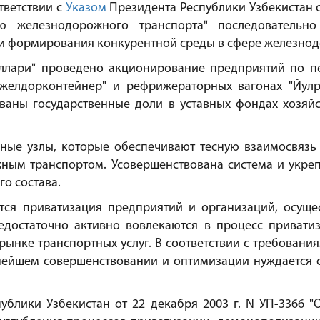
тветствии с
Указом
Президента Республики Узбекистан от
 железнодорожного транспорта" последовательно 
и формирования конкурентной среды в сфере железнод
уллари" проведено акционирование предприятий по пе
зжелдорконтейнер" и рефрижераторных вагонах "Йулр
ваны государственные доли в уставных фондах хозяй
ые узлы, которые обеспечивают тесную взаимосвязь
ным транспортом. Усовершенствована система и укреп
о состава.
тся приватизация предприятий и организаций, осущ
едостаточно активно вовлекаются в процесс привати
рынке транспортных услуг. В соответствии с требовани
нейшем совершенствовании и оптимизации нуждается 
ублики Узбекистан от 22 декабря 2003 г. N УП-3366 