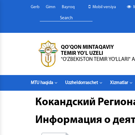
Gerb
Gimn
Bayroq
Mobil versiya
QO'QON MINTAQAVIY
TEMIR YO'L UZELI
"O'ZBEKISTON TEMIR YO'LLARI" A
MTU haqida
Uzzheldorraschet
Xizmatlar
Кокандский Регио
Информация о деят