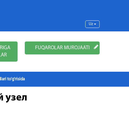
Uz
RIGA
FUQAROLAR MUROJAATI
LAR
lari to'g'risida
 узел