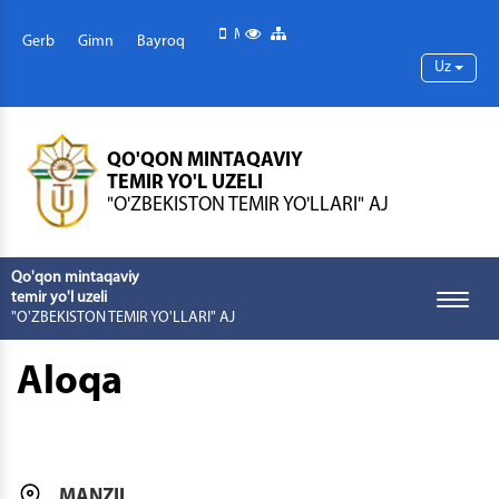
Mobil versiya
Maxsus imkoniyatlar
Sayt xaritasi
Gerb
Gimn
Bayroq
Uz
QO'QON MINTAQAVIY
TEMIR YO'L UZELI
"O'ZBEKISTON TEMIR YO'LLARI" AJ
Qo'qon mintaqaviy
temir yo'l uzeli
Toggle
"O'ZBEKISTON TEMIR YO'LLARI" AJ
naviga
Aloqa
MANZIL