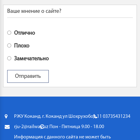
Ваше мнение о сайте?
Отлично
Плохо
Замечательно
РЖУ Коканд. г. Коканд ул Шохрухобод 11
03735431234
rju-2@railway.uz
Пон - Пятница 9.00 - 18.00
Информация с данного сайта не может быть