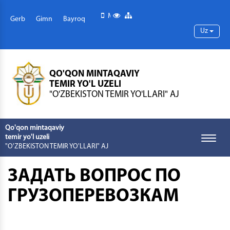
Mobil versiya
Maxsus imkoniyatlar
Sayt xaritasi
Gerb
Gimn
Bayroq
Uz
QO'QON MINTAQAVIY
TEMIR YO'L UZELI
"O'ZBEKISTON TEMIR YO'LLARI" AJ
Qo'qon mintaqaviy
temir yo'l uzeli
Toggle
"O'ZBEKISTON TEMIR YO'LLARI" AJ
naviga
ЗАДАТЬ ВОПРОС ПО
ГРУЗОПЕРЕВОЗКАМ