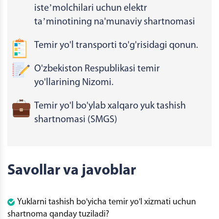
isteʼmolchilari uchun elektr
taʼminotining na'munaviy shartnomasi
Temir yo'l transporti to'g'risidagi qonun.
O'zbekiston Respublikasi temir
yo'llarining Nizomi.
Temir yo'l bo'ylab xalqaro yuk tashish
shartnomasi (SMGS)
Savollar va javoblar
Yuklarni tashish bo'yicha temir yo'l xizmati uchun
shartnoma qanday tuziladi?