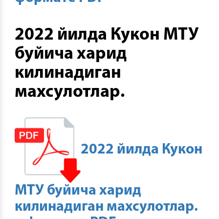
2022 йилда Кукон МТУ
буйича харид
килинадиган
махсулотлар.
2022 йилда Кукон
МТУ буйича харид
килинадиган махсулотлар.