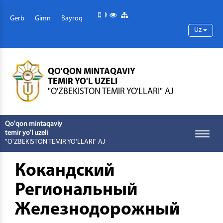
Mobil versiya
Maxsus imkoniyatlar
Sayt xaritasi
Gerb
Gimn
Bayroq
Uz
QO'QON MINTAQAVIY
TEMIR YO'L UZELI
"O'ZBEKISTON TEMIR YO'LLARI" AJ
Qo'qon mintaqaviy
temir yo'l uzeli
Toggle
"O'ZBEKISTON TEMIR YO'LLARI" AJ
naviga
Кокандский
Региональный
Железнодорожный