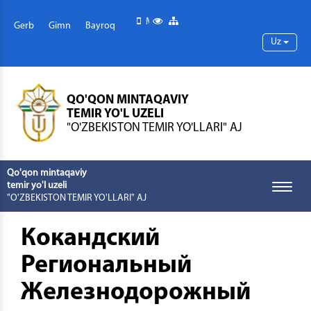
Mobil versiya
Maxsus imkoniyatlar
Sayt xaritasi
Gerb
Gimn
Bayroq
Uz
QO'QON MINTAQAVIY
TEMIR YO'L UZELI
"O'ZBEKISTON TEMIR YO'LLARI" AJ
Qo'qon mintaqaviy
temir yo'l uzeli
Toggle
"O'ZBEKISTON TEMIR YO'LLARI" AJ
naviga
Кокандский
Региональный
Железнодорожный