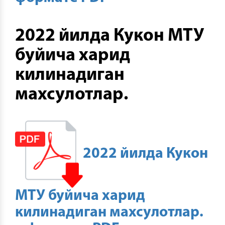
2022 йилда Кукон МТУ
буйича харид
килинадиган
махсулотлар.
2022 йилда Кукон
МТУ буйича харид
килинадиган махсулотлар.