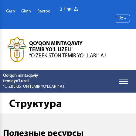
Mobil versiya
Maxsus imkoniyatlar
Sayt xaritasi
Gerb
Gimn
Bayroq
Uz
QO'QON MINTAQAVIY
TEMIR YO'L UZELI
"O'ZBEKISTON TEMIR YO'LLARI" AJ
Qo'qon mintaqaviy
temir yo'l uzeli
Toggle
"O'ZBEKISTON TEMIR YO'LLARI" AJ
naviga
Структура
Полезные ресурсы