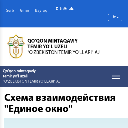
Mobil versiya
Maxsus imkoniyatlar
Sayt xaritasi
Gerb
Gimn
Bayroq
Uz
QO'QON MINTAQAVIY
TEMIR YO'L UZELI
"O'ZBEKISTON TEMIR YO'LLARI" AJ
Qo'qon mintaqaviy
temir yo'l uzeli
Toggle
"O'ZBEKISTON TEMIR YO'LLARI" AJ
naviga
Схема взаимодействия
"Единое окно"