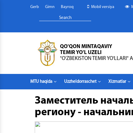
Gerb
Gimn
Bayroq
Mobil versiya
QO'QON MINTAQAVIY
TEMIR YO'L UZELI
"O'ZBEKISTON TEMIR YO'LLARI" A
MTU haqida
Uzzheldorraschet
Xizmatlar
Заместитель начал
региону - начальни