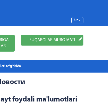
Uz
RIGA
FUQAROLAR MUROJAATI
LAR
lari to'g'risida
Новости
ayt foydali ma'lumotlari