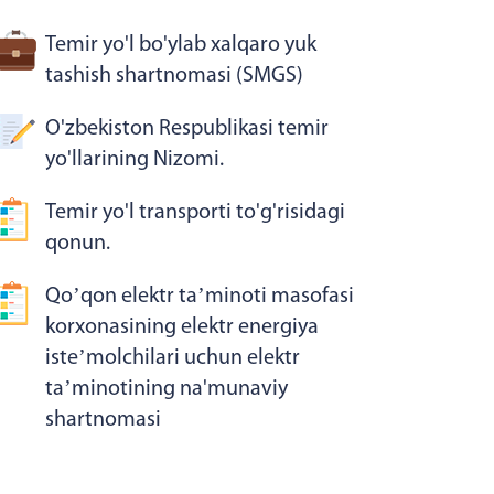
Temir yo'l bo'ylab xalqaro yuk
tashish shartnomasi (SMGS)
O'zbekiston Respublikasi temir
yo'llarining Nizomi.
Temir yo'l transporti to'g'risidagi
qonun.
Qoʼqon elektr taʼminoti masofasi
korxonasining elektr energiya
isteʼmolchilari uchun elektr
taʼminotining na'munaviy
shartnomasi