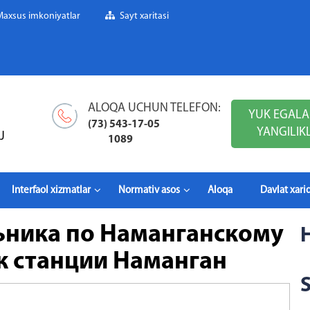
Maxsus imkoniyatlar
Sayt xaritasi
ALOQA UCHUN TELEFON:
YUK EGALA
(73) 543-17-05
YANGILIK
J
1089
Interfaol xizmatlar
Normativ asos
Aloqa
Davlat xarid
ьника по Наманганскому
к станции Наманган
S