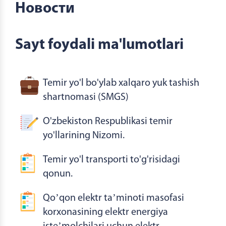
Новости
Sayt foydali ma'lumotlari
Temir yo'l bo'ylab xalqaro yuk tashish
shartnomasi (SMGS)
O'zbekiston Respublikasi temir
yo'llarining Nizomi.
Temir yo'l transporti to'g'risidagi
qonun.
Qoʼqon elektr taʼminoti masofasi
korxonasining elektr energiya