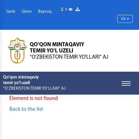
Mobil versiya
Maxsus imkoniyatlar
Sayt xaritasi
Gerb
Gimn
Bayroq
Uz
QO'QON MINTAQAVIY
TEMIR YO'L UZELI
"O'ZBEKISTON TEMIR YO'LLARI" AJ
Qo'qon mintaqaviy
temir yo'l uzeli
Toggle
"O'ZBEKISTON TEMIR YO'LLARI" AJ
naviga
Element is not found
Back to the list