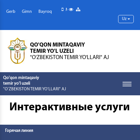
Mobil versiya
Maxsus imkoniyatlar
Sayt xaritasi
Gerb
Gimn
Bayroq
Uz
QO'QON MINTAQAVIY
TEMIR YO'L UZELI
"O'ZBEKISTON TEMIR YO'LLARI" AJ
Qo'qon mintaqaviy
temir yo'l uzeli
Toggle
"O'ZBEKISTON TEMIR YO'LLARI" AJ
naviga
Интерактивные услуги
Горячая линия