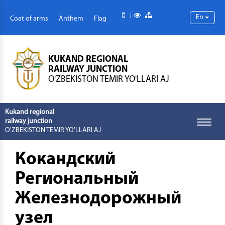
Mobile version
Special abilities
Site map
En
Coat of arms
Anthem
Flag
KUKAND REGIONAL
RAILWAY JUNCTION
O'ZBEKISTON TEMIR YO'LLARI AJ
Kukand regional
railway junction
Toggle
O'ZBEKISTON TEMIR YO'LLARI AJ
naviga
Кокандский
Региональный
Железнодорожный
узел